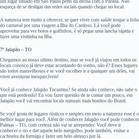
um lugar situado em São Paulo perto da divisa com o Paraná. Não
esqueça de se desligar das redes sociais quando chegar no local.
A natureza tem muito a oferecer, se quer viver com saúde troque a folia
do carnaval por uma viagem a Ilha do Cardoso. Lá você pode
aproveitar para ver botos e golfinhos, é só pegar uma lancha rápida e
fazer uma visitinha na Ilha.
7º Jalapão – TO
Chegamos ao nosso ultimo destino, mas se você já viajou em todos os
locais conosco já deve estar acordando do sonho, não é? Esses lugares
são todos maravilhosos e se você escolher ir a qualquer um deles, vai
viver aventuras inesquecíveis!
Você já conhece Jalapão Tocantins? Se ainda não conhece, não sabe o
que está perdendo! Eu vou fazer questão de te contar um pouco, em
Jalapão você vai encontrar locais naturais mais bonitos do Brasil.
Se você gosta de lugares rústicos e simples em meio a natureza esse é o
melhor lugar para você. Além de conhecer Jalapão você pode conhecer
Palmas – TO, com certeza não vai se arrepender. Você deve ir
conhecer o rio e dar aquele belo mergulho, pode também, visitar a
cachoeira da formiga e fazer um belo almoço por lá.