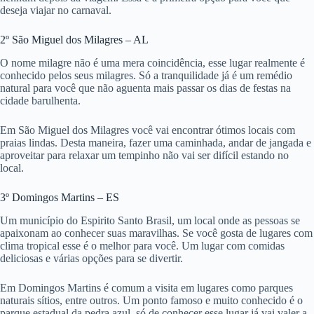
deseja viajar no carnaval.
2º São Miguel dos Milagres – AL
O nome milagre não é uma mera coincidência, esse lugar realmente é
conhecido pelos seus milagres. Só a tranquilidade já é um remédio
natural para você que não aguenta mais passar os dias de festas na
cidade barulhenta.
Em São Miguel dos Milagres você vai encontrar ótimos locais com
praias lindas. Desta maneira, fazer uma caminhada, andar de jangada e
aproveitar para relaxar um tempinho não vai ser difícil estando no
local.
3º Domingos Martins – ES
Um município do Espirito Santo Brasil, um local onde as pessoas se
apaixonam ao conhecer suas maravilhas. Se você gosta de lugares com
clima tropical esse é o melhor para você. Um lugar com comidas
deliciosas e várias opções para se divertir.
Em Domingos Martins é comum a visita em lugares como parques
naturais sítios, entre outros. Um ponto famoso e muito conhecido é o
parque estadual da pedra azul, só de conhecer esse lugar já vai valer a