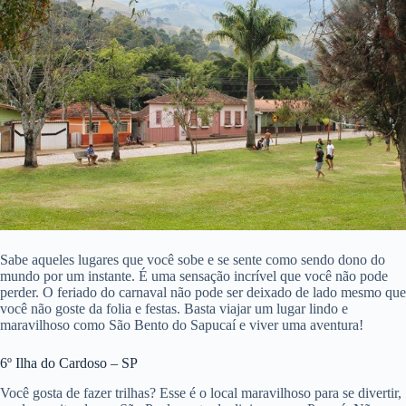
Sabe aqueles lugares que você sobe e se sente como sendo dono do
mundo por um instante. É uma sensação incrível que você não pode
perder. O feriado do carnaval não pode ser deixado de lado mesmo que
você não goste da folia e festas. Basta viajar um lugar lindo e
maravilhoso como São Bento do Sapucaí e viver uma aventura!
6º Ilha do Cardoso – SP
Você gosta de fazer trilhas? Esse é o local maravilhoso para se divertir,