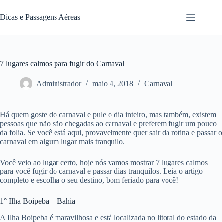
Pular
para
Dicas e Passagens Aéreas
o
conteúdo
7 lugares calmos para fugir do Carnaval
Administrador
maio 4, 2018
Carnaval
Há quem goste do carnaval e pule o dia inteiro, mas também, existem
pessoas que não são chegadas ao carnaval e preferem fugir um pouco
da folia. Se você está aqui, provavelmente quer sair da rotina e passar o
carnaval em algum lugar mais tranquilo.
Você veio ao lugar certo, hoje nós vamos mostrar 7 lugares calmos
para você fugir do carnaval e passar dias tranquilos. Leia o artigo
completo e escolha o seu destino, bom feriado para você!
1° Ilha Boipeba – Bahia
A Ilha Boipeba é maravilhosa e está localizada no litoral do estado da