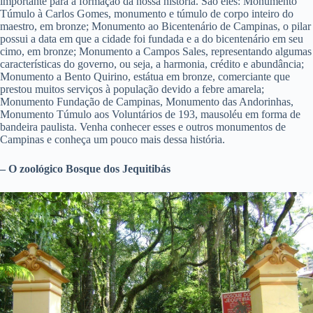
importante para a formação da nossa história. São eles: Monumento
Túmulo à Carlos Gomes, monumento e túmulo de corpo inteiro do
maestro, em bronze; Monumento ao Bicentenário de Campinas, o pilar
possui a data em que a cidade foi fundada e a do bicentenário em seu
cimo, em bronze; Monumento a Campos Sales, representando algumas
características do governo, ou seja, a harmonia, crédito e abundância;
Monumento a Bento Quirino, estátua em bronze, comerciante que
prestou muitos serviços à população devido a febre amarela;
Monumento Fundação de Campinas, Monumento das Andorinhas,
Monumento Túmulo aos Voluntários de 193, mausoléu em forma de
bandeira paulista. Venha conhecer esses e outros monumentos de
Campinas e conheça um pouco mais dessa história.
– O zoológico Bosque dos Jequitibás