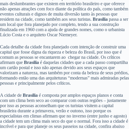
mais deslumbrantes que existem em território brasileiro e que oferece
não apenas atrações com foco diante da política do país, como também
eventos culturais e dignos de muita diversão tanto às pessoas que
residem na cidade, como também aos seus turistas.
Brasília
passa a ser
um local que fora planejado por completo, tendo a sua construção
finalizada em 1960 com a ajuda de grandes nomes, como o urbanista
Lúcio Costa e o arquiteto Oscar Niemeyer.
Cada detalhe da cidade fora planejado com intenção de construir uma
capital que fosse digna da riqueza e beleza do Brasil, por isso que é
comum as pessoas se encantarem ao chegar na cidade. Os críticos
afirmam que
Brasília
é daquelas cidades que a cada passo compartilha
um cartão postal e isso não apenas devido aos seus espaços que
valorizam a natureza, mas também por conta da beleza de seus prédios,
formando então uma das arquiteturas “modernas” mais admiradas pelas
pessoas e principalmente pelos críticos.
A cidade de
Brasília
é composta por amplos espaços planos e conta
com um clima bem seco ao comparar com outras regiões – justamente
por isso as pessoas aconselham que os turistas visitem a capital
brasileira durante a primavera, verão e outono, isso porque os
especialistas em climas afirmam que no inverno (entre junho e agosto)
a cidade tem um clima mais seco do que o normal. Fora isso a cidade é
incrível e para que planeje os seus passeios na cidade, confira abaixo