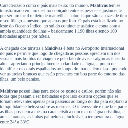
Caracterizado como o país mais baixo do mundo,
Maldivas
tem se
transformado em um destino cobiçado entre as pessoas e justamente
por ser um local repleto de maravilhas naturais que são capazes de tirar
o seu fôlego – mesmo que apenas por foto. O país está localizado no
leste do Oceano Índico, ao sul do continente asiático e conta com a
ampla quantidade de ilhas – basicamente 1.190 ilhas e sendo 100
habitadas apenas por hóteis.
A chegada dos turistas a
Maldivas
é feita no Aeroporto Internacional
do país e permite que logo de chegada as pessoas apreciem um dos
visuais mais bonitos da viagem e pelo fato de avistar algumas ilhas do
alto – apreciando principalmente a claridade da água, a ponto de
identificar os corais espalhados ao longo do mar e além disso, podendo
ver as areias brancas que estão presentes em boa parte do entorno das
ilhas, um belo paraíso.
Maldivas
possui ilhas para todos os gostos e estilos, porém não são
todas que passam a ser habitadas e por isso existem opções que se
tornam relevantes apenas para passeios ao longo do dia para explorar a
tranquilidade e beleza sobre as mesmas. O interessante é que boa parte
as ilhas possuem a mesma característica com mar de água cristalina, as
areias brancas, as linhas palmeiras e, inclusive, a temperatura da água
entre 24º a 33ºC.