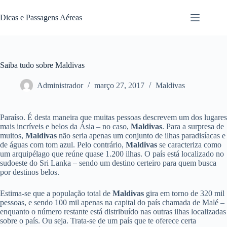
Pular
para
Dicas e Passagens Aéreas
o
conteúdo
Saiba tudo sobre Maldivas
Administrador
março 27, 2017
Maldivas
Paraíso. É desta maneira que muitas pessoas descrevem um dos lugares
mais incríveis e belos da Ásia – no caso,
Maldivas
. Para a surpresa de
muitos,
Maldivas
não seria apenas um conjunto de ilhas paradisíacas e
de águas com tom azul. Pelo contrário,
Maldivas
se caracteriza como
um arquipélago que reúne quase 1.200 ilhas. O país está localizado no
sudoeste do Sri Lanka – sendo um destino certeiro para quem busca
por destinos belos.
Estima-se que a população total de
Maldivas
gira em torno de 320 mil
pessoas, e sendo 100 mil apenas na capital do país chamada de Malé –
enquanto o número restante está distribuído nas outras ilhas localizadas
sobre o país. Ou seja. Trata-se de um país que te oferece certa